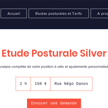
Accueil
Etudes posturales et Tarifs
A pro
Etude Posturale Silver
nalyse complète de votre position à vélo et ajustements personnalis
150
euros
2 h
2
150 €
Rue Négo Danos
h
Envoyer une demande